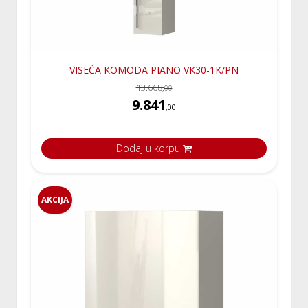
VISEĆA KOMODA PIANO VK30-1K/PN
13.668,
00
9.841
,00
Dodaj u korpu
AKCIJA