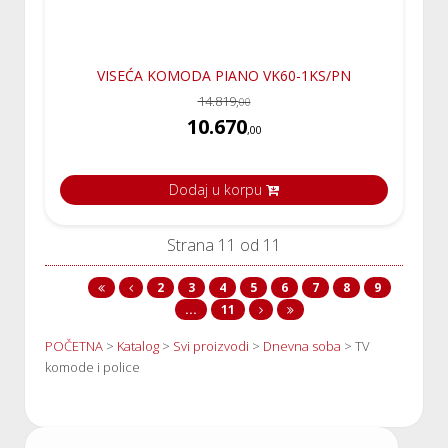
VISEĆA KOMODA PIANO VK60-1KS/PN
14.819,
00
10.670
,00
Dodaj u korpu
Strana 11 od 11
2
3
4
5
6
7
8
9
...
11
POČETNA
>
Katalog
>
Svi proizvodi
>
Dnevna soba
>
TV
komode i police