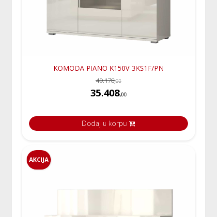
KOMODA PIANO K150V-3KS1F/PN
49.178,
00
35.408
,00
Dodaj u korpu
AKCIJA