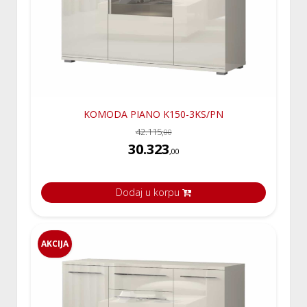
KOMODA PIANO K150-3KS/PN
42.115,
00
30.323
,00
Dodaj u korpu
AKCIJA