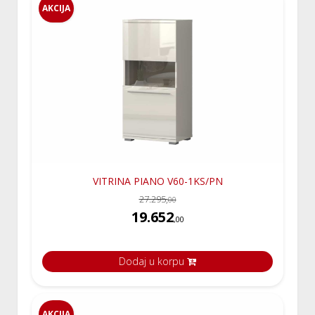
AKCIJA
VITRINA PIANO V60-1KS/PN
27.295,
00
19.652
,00
Dodaj u korpu
AKCIJA