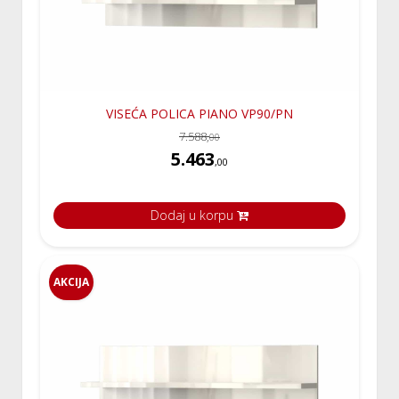
VISEĆA POLICA PIANO VP90/PN
7.588,
00
5.463
,00
Dodaj u korpu
AKCIJA