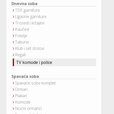
Dnevna soba
TDF garniture
Ugaone garniture
Trosedi i ležajevi
Kaučevi
Fotelje
Taburei
Klub i set stolovi
Regali
TV komode i police
Spavaća soba
Spavaće sobe komplet
Ormari
Plakari
Komode
Noćni ormarići