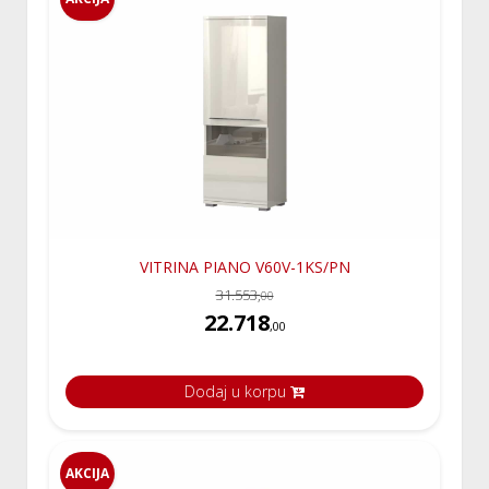
VITRINA PIANO V60V-1KS/PN
31.553,
00
22.718
,00
Dodaj u korpu
AKCIJA