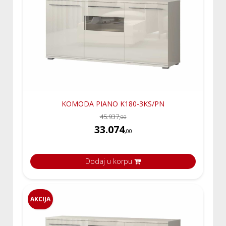
KOMODA PIANO K180-3KS/PN
45.937,
00
33.074
,00
Dodaj u korpu
AKCIJA