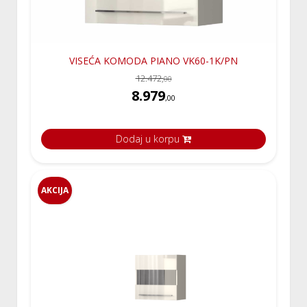
VISEĆA KOMODA PIANO VK60-1K/PN
12.472,
00
8.979
,00
Dodaj u korpu
AKCIJA