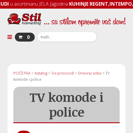
sortimanu JELA Jagodina
KUHINJE REGENT,INTEMPO, ERGON
0
POČETNA
>
Katalog
>
Svi proizvodi
>
Dnevna soba
>
TV
komode i police
TV komode i
police