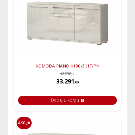
KOMODA PIANO K180-3K1F/PN
46.238,
00
33.291
,00
Dodaj u korpu
AKCIJA