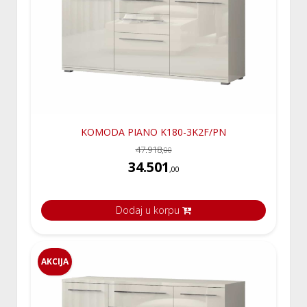
KOMODA PIANO K180-3K2F/PN
47.918,
00
34.501
,00
Dodaj u korpu
AKCIJA