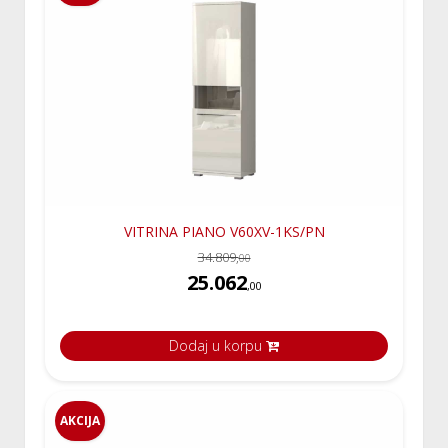
VITRINA PIANO V60XV-1KS/PN
34.809,
00
25.062
,00
Dodaj u korpu
AKCIJA