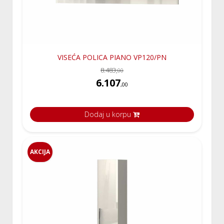
VISEĆA POLICA PIANO VP120/PN
8.483,
00
6.107
,00
Dodaj u korpu
AKCIJA