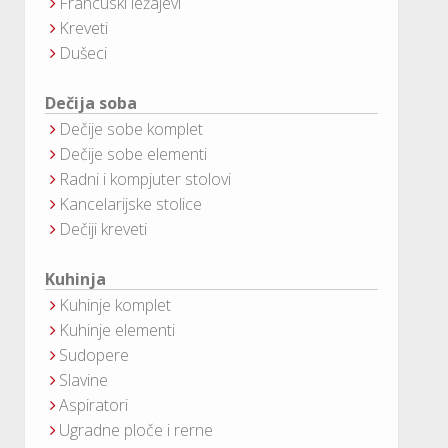
Francuski ležajevi
Kreveti
Dušeci
Dečija soba
Dečije sobe komplet
Dečije sobe elementi
Radni i kompjuter stolovi
Kancelarijske stolice
Dečiji kreveti
Kuhinja
Kuhinje komplet
Kuhinje elementi
Sudopere
Slavine
Aspiratori
Ugradne ploče i rerne