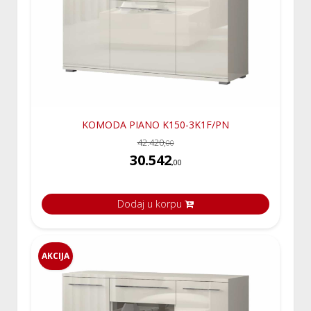
KOMODA PIANO K150-3K1F/PN
42.420,
00
30.542
,00
Dodaj u korpu
AKCIJA