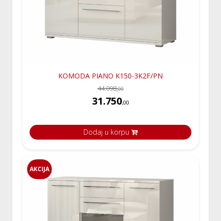
KOMODA PIANO K150-3K2F/PN
44.098,
00
31.750
,00
Dodaj u korpu
AKCIJA