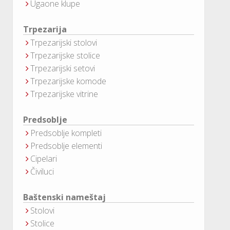
Ugaone klupe
Trpezarija
Trpezarijski stolovi
Trpezarijske stolice
Trpezarijski setovi
Trpezarijske komode
Trpezarijske vitrine
Predsoblje
Predsoblje kompleti
Predsoblje elementi
Cipelari
Čiviluci
Baštenski nameštaj
Stolovi
Stolice