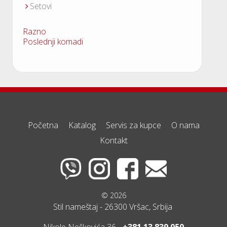
Setovi
Razno
Poslednji komadi
Početna
Katalog
Servis za kupce
O nama
Kontakt
© 2026
Stil nameštaj - 26300 Vršac, Srbija